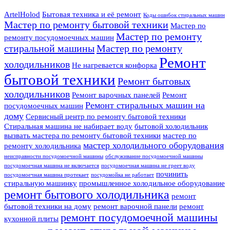
ArtelHolod
Бытовая техника и её ремонт
Коды ошибок стиральных машин
Мастер по ремонту бытовой техники
Мастер по
Мастер по ремонту
ремонту посудомоечных машин
стиральной машины
Мастер по ремонту
Ремонт
холодильников
Не нагревается конфорка
бытовой техники
Ремонт бытовых
холодильников
Ремонт варочных панелей
Ремонт
Ремонт стиральных машин на
посудомоечных машин
дому
Сервисный центр по ремонту бытовой техники
Стиральная машина не набирает воду
бытовой холодильник
вызвать мастера по ремонту бытовой техники
мастер по
мастер холодильного оборудования
ремонту холодильника
неисправности посудомоечной машины
обслуживание посудомоечной машины
посудомоечная машина не включается
посудомоечная машина не греет воду
починить
посудомоечная машина протекает
посудомойка не работает
стиральную машинку
промышленное холодильное оборудование
ремонт бытового холодильника
ремонт
бытовой техники на дому
ремонт варочной панели
ремонт
ремонт посудомоечной машины
кухонной плиты