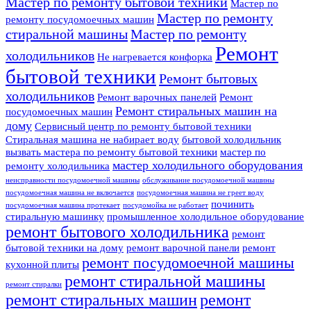
Мастер по ремонту бытовой техники
Мастер по
Мастер по ремонту
ремонту посудомоечных машин
стиральной машины
Мастер по ремонту
Ремонт
холодильников
Не нагревается конфорка
бытовой техники
Ремонт бытовых
холодильников
Ремонт варочных панелей
Ремонт
Ремонт стиральных машин на
посудомоечных машин
дому
Сервисный центр по ремонту бытовой техники
Стиральная машина не набирает воду
бытовой холодильник
вызвать мастера по ремонту бытовой техники
мастер по
мастер холодильного оборудования
ремонту холодильника
неисправности посудомоечной машины
обслуживание посудомоечной машины
посудомоечная машина не включается
посудомоечная машина не греет воду
починить
посудомоечная машина протекает
посудомойка не работает
стиральную машинку
промышленное холодильное оборудование
ремонт бытового холодильника
ремонт
бытовой техники на дому
ремонт варочной панели
ремонт
ремонт посудомоечной машины
кухонной плиты
ремонт стиральной машины
ремонт стиралки
ремонт стиральных машин
ремонт