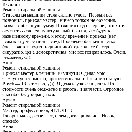
Василий
Ремонт стиральной машины
Стиральная машинка стала сильно гудеть. Первый раз
позвонил , приехал мастер , ничего толком не объяснил,
назвал заоблачную сумму. Позвонил сюда. Первое , что хотел
отметить -человек пунктуальный. Сказал, что будет к
назначенному времени, к этому времени и приехал (нет
всяких «ну через пол часа»). Проблему обозначил четко
(оказывается , гудят подшипники), сделал все быстро,
аккуратно, цена демократичная, мне все понравилось. Очень
рекомендую!!!
Алина
Ремонт стиральной машины
Приехал мастер в течении 30 минут!!! Сделал мою
Самсунгушку быстро, профессионально. Починил старую
Bosch — 18 лет от роду)))! Я думала уже ее в утиль. По
стоимости очень бюджетно и работа , и запчасти. Огромное
спасибо, буду обращаться.
Артем
Ремонт стиральной машины
Мастер, профессионал, ЧЕЛОВЕК.
Говорит мало, делает все, о чем договаривались. Игорь,
спасибо.
Анна
Ремонт стиральной машины