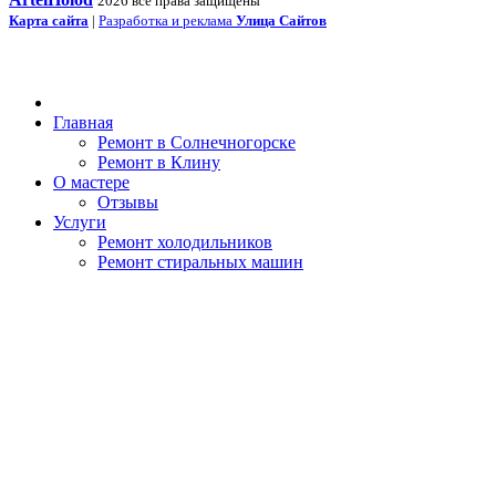
2026 все права защищены
Карта сайта
|
Разработка и реклама
Улица Сайтов
Главная
Ремонт в Солнечногорске
Ремонт в Клину
О мастере
Отзывы
Услуги
Ремонт холодильников
Ремонт стиральных машин
Ремонт посудомоечных машин
Ремонт варочной панели
Ремонт духового шкафа
Ремонт микроволновых печей
Ремонт холодильного оборудования
Обслуживание холодильного оборудования
Полезные статьи
Контакты мастера
Боковая панель