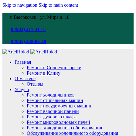
Skip to navigation
Skip to main content
г. Высоковск, ул. Мира
д. 18
8 (903) 217-41-81
8 (965) 438-03-48
Главная
Ремонт в Солнечногорске
Ремонт в Клину
О мастере
Отзывы
Услуги
Ремонт холодильников
Ремонт стиральных машин
Ремонт посудомоечных машин
Ремонт варочной панели
Ремонт духового шкафа
Ремонт микроволновых печей
Ремонт холодильного оборудования
Обслуживание холодильного оборудования