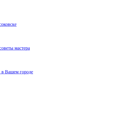
соковске
 советы мастера
й в Вашем городе