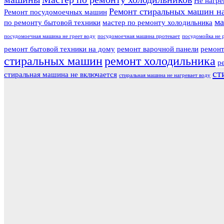
Не нагре
Ремонт стиральных машин н
Ремонт посудомоечных машин
ма
по ремонту бытовой техники
мастер по ремонту холодильника
посудомоечная машина не греет воду
посудомоечная машина протекает
посудомойка не 
ремонт бытовой техники на дому
ремонт варочной панели
ремонт
стиральных машин
ремонт холодильника
р
ст
стиральная машина не включается
стиральная машина не нагревает воду