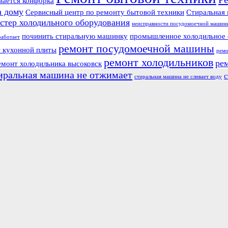
вается конфорка
а дому
Сервисный центр по ремонту бытовой техники
Стиральная 
стер холодильного оборудования
неисправности посудомоечной машин
починить стиральную машинку
промышленное холодильное 
работает
ремонт посудомоечной машины
 кухонной плиты
ремо
ремонт холодильников
ре
емонт холодильника высоковск
иральная машина не отжимает
с
стиральная машина не сливает воду