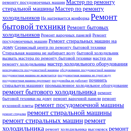
Мастер по ремонту
ремонту посудомоечных машин
стиральной машины
Мастер по ремонту
Ремонт
холодильников
Не нагревается конфорка
бытовой техники
Ремонт бытовых
холодильников
Ремонт варочных панелей
Ремонт
Ремонт стиральных машин на
посудомоечных машин
дому
Сервисный центр по ремонту бытовой техники
Стиральная машина не набирает воду
бытовой холодильник
вызвать мастера по ремонту бытовой техники
мастер по
мастер холодильного оборудования
ремонту холодильника
неисправности посудомоечной машины
обслуживание посудомоечной машины
посудомоечная машина не включается
посудомоечная машина не греет воду
починить
посудомоечная машина протекает
посудомойка не работает
стиральную машинку
промышленное холодильное оборудование
ремонт бытового холодильника
ремонт
бытовой техники на дому
ремонт варочной панели
ремонт
ремонт посудомоечной машины
кухонной плиты
ремонт стиральной машины
ремонт стиралки
ремонт стиральных машин
ремонт
холодильника
ремонт
ремонт холодильника высоковск