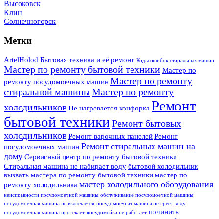
Высоковск
Клин
Солнечногорск
Метки
ArtelHolod
Бытовая техника и её ремонт
Коды ошибок стиральных машин
Мастер по ремонту бытовой техники
Мастер по
Мастер по ремонту
ремонту посудомоечных машин
стиральной машины
Мастер по ремонту
Ремонт
холодильников
Не нагревается конфорка
бытовой техники
Ремонт бытовых
холодильников
Ремонт варочных панелей
Ремонт
Ремонт стиральных машин на
посудомоечных машин
дому
Сервисный центр по ремонту бытовой техники
Стиральная машина не набирает воду
бытовой холодильник
вызвать мастера по ремонту бытовой техники
мастер по
мастер холодильного оборудования
ремонту холодильника
неисправности посудомоечной машины
обслуживание посудомоечной машины
посудомоечная машина не включается
посудомоечная машина не греет воду
починить
посудомоечная машина протекает
посудомойка не работает