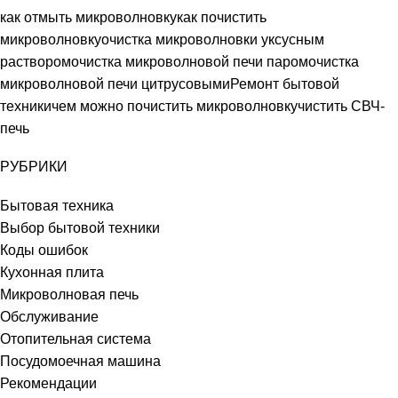
как отмыть микроволновку
как почистить
микроволновку
очистка микроволновки уксусным
раствором
очистка микроволновой печи паром
очистка
микроволновой печи цитрусовыми
Ремонт бытовой
техники
чем можно почистить микроволновку
чистить СВЧ-
печь
РУБРИКИ
Бытовая техника
Выбор бытовой техники
Коды ошибок
Кухонная плита
Микроволновая печь
Обслуживание
Отопительная система
Посудомоечная машина
Рекомендации