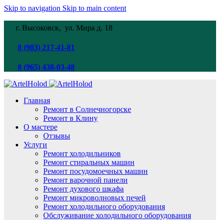
Skip to navigation
Skip to main content
г. Высоковск, ул. Мира
д. 18
8 (903) 217-41-81
8 (965) 438-03-48
Главная
Ремонт в Солнечногорске
Ремонт в Клину
О мастере
Отзывы
Услуги
Ремонт холодильников
Ремонт стиральных машин
Ремонт посудомоечных машин
Ремонт варочной панели
Ремонт духового шкафа
Ремонт микроволновых печей
Ремонт холодильного оборудования
Обслуживание холодильного оборудования