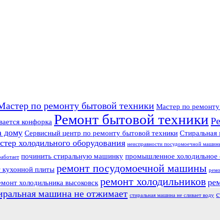
Мастер по ремонту бытовой техники
Мастер по ремонт
Ремонт бытовой техники
Р
вается конфорка
а дому
Сервисный центр по ремонту бытовой техники
Стиральная 
стер холодильного оборудования
неисправности посудомоечной машин
починить стиральную машинку
промышленное холодильное 
работает
ремонт посудомоечной машины
 кухонной плиты
ремо
ремонт холодильников
ре
емонт холодильника высоковск
иральная машина не отжимает
с
стиральная машина не сливает воду