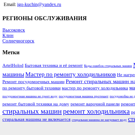
Email:
igo-kuchin@yandex.ru
РЕГИОНЫ ОБСЛУЖИВАНИЯ
Высоковск
Клин
Солнечногорск
Метки
ArtelHolod
Бытовая техника и её ремонт
Коды ошибок стиральных машин
машины
Мастер по ремонту холодильников
Не нагре
Ремонт стиральных машин н
Ремонт посудомоечных машин
ма
по ремонту бытовой техники
мастер по ремонту холодильника
посудомоечная машина не греет воду
посудомоечная машина протекает
посудомойка не 
ремонт бытовой техники на дому
ремонт варочной панели
ремонт
стиральных машин
ремонт холодильника
р
ст
стиральная машина не включается
стиральная машина не нагревает воду