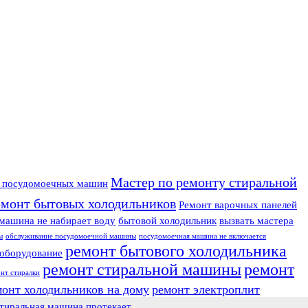
Мастер по ремонту стиральной
у посудомоечных машин
емонт бытовых холодильников
Ремонт варочных панелей
машина не набирает воду
бытовой холодильник
вызвать мастера
ы
обслуживание посудомоечной машины
посудомоечная машина не включается
ремонт бытового холодильника
оборудование
ремонт стиральной машины
ремонт
нт стиралки
монт холодильников на дому
ремонт электроплит
тиральная машина протекает