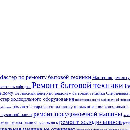
Мастер по ремонту бытовой техники
Мастер по ремонт
Ремонт бытовой техники
Р
вается конфорка
а дому
Сервисный центр по ремонту бытовой техники
Стиральная 
стер холодильного оборудования
неисправности посудомоечной машин
починить стиральную машинку
промышленное холодильное 
работает
ремонт посудомоечной машины
 кухонной плиты
ремо
ремонт холодильников
ре
емонт холодильника высоковск
иральная машина не отжимает
с
стиральная машина не сливает воду