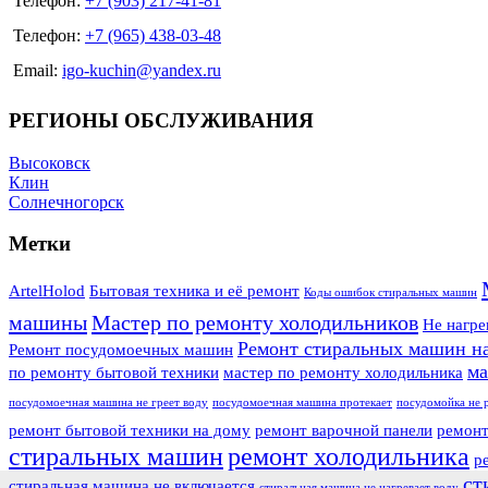
Телефон:
+7 (903) 217-41-81
Телефон:
+7 (965) 438-03-48
Email:
igo-kuchin@yandex.ru
РЕГИОНЫ ОБСЛУЖИВАНИЯ
Высоковск
Клин
Солнечногорск
Метки
ArtelHolod
Бытовая техника и её ремонт
Коды ошибок стиральных машин
машины
Мастер по ремонту холодильников
Не нагре
Ремонт стиральных машин н
Ремонт посудомоечных машин
ма
по ремонту бытовой техники
мастер по ремонту холодильника
посудомоечная машина не греет воду
посудомоечная машина протекает
посудомойка не 
ремонт бытовой техники на дому
ремонт варочной панели
ремонт
стиральных машин
ремонт холодильника
р
ст
стиральная машина не включается
стиральная машина не нагревает воду