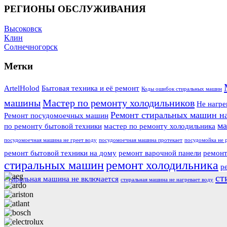
РЕГИОНЫ ОБСЛУЖИВАНИЯ
Высоковск
Клин
Солнечногорск
Метки
ArtelHolod
Бытовая техника и её ремонт
Коды ошибок стиральных машин
машины
Мастер по ремонту холодильников
Не нагре
Ремонт стиральных машин н
Ремонт посудомоечных машин
ма
по ремонту бытовой техники
мастер по ремонту холодильника
посудомоечная машина не греет воду
посудомоечная машина протекает
посудомойка не 
ремонт бытовой техники на дому
ремонт варочной панели
ремонт
стиральных машин
ремонт холодильника
р
ст
стиральная машина не включается
стиральная машина не нагревает воду