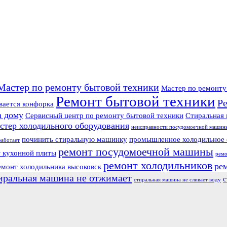
Мастер по ремонту бытовой техники
Мастер по ремонт
Ремонт бытовой техники
Р
вается конфорка
а дому
Сервисный центр по ремонту бытовой техники
Стиральная 
стер холодильного оборудования
неисправности посудомоечной машин
починить стиральную машинку
промышленное холодильное 
работает
ремонт посудомоечной машины
 кухонной плиты
ремо
ремонт холодильников
ре
емонт холодильника высоковск
иральная машина не отжимает
с
стиральная машина не сливает воду