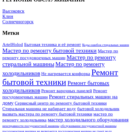
Высоковск
Клин
Солнечногорск
Метки
ArtelHolod
Бытовая техника и её ремонт
Коды ошибок стиральных машин
Мастер по ремонту бытовой техники
Мастер по
Мастер по ремонту
ремонту посудомоечных машин
стиральной машины
Мастер по ремонту
Ремонт
холодильников
Не нагревается конфорка
бытовой техники
Ремонт бытовых
холодильников
Ремонт варочных панелей
Ремонт
Ремонт стиральных машин на
посудомоечных машин
дому
Сервисный центр по ремонту бытовой техники
Стиральная машина не набирает воду
бытовой холодильник
вызвать мастера по ремонту бытовой техники
мастер по
мастер холодильного оборудования
ремонту холодильника
неисправности посудомоечной машины
обслуживание посудомоечной машины
посудомоечная машина не включается
посудомоечная машина не греет воду