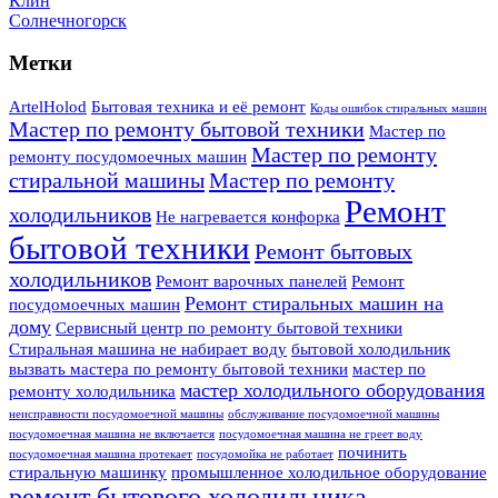
Клин
Солнечногорск
Метки
ArtelHolod
Бытовая техника и её ремонт
Коды ошибок стиральных машин
Мастер по ремонту бытовой техники
Мастер по
Мастер по ремонту
ремонту посудомоечных машин
стиральной машины
Мастер по ремонту
Ремонт
холодильников
Не нагревается конфорка
бытовой техники
Ремонт бытовых
холодильников
Ремонт варочных панелей
Ремонт
Ремонт стиральных машин на
посудомоечных машин
дому
Сервисный центр по ремонту бытовой техники
Стиральная машина не набирает воду
бытовой холодильник
вызвать мастера по ремонту бытовой техники
мастер по
мастер холодильного оборудования
ремонту холодильника
неисправности посудомоечной машины
обслуживание посудомоечной машины
посудомоечная машина не включается
посудомоечная машина не греет воду
починить
посудомоечная машина протекает
посудомойка не работает
стиральную машинку
промышленное холодильное оборудование
ремонт бытового холодильника