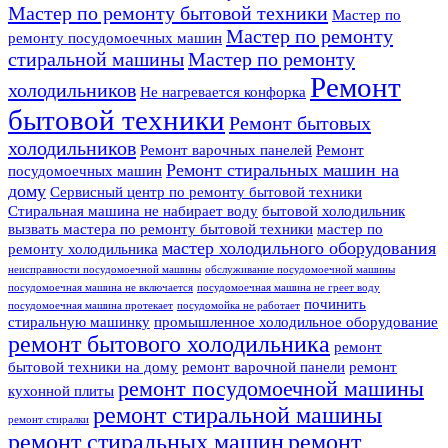
Мастер по ремонту бытовой техники
Мастер по
Мастер по ремонту
ремонту посудомоечных машин
стиральной машины
Мастер по ремонту
Ремонт
холодильников
Не нагревается конфорка
бытовой техники
Ремонт бытовых
холодильников
Ремонт варочных панелей
Ремонт
Ремонт стиральных машин на
посудомоечных машин
дому
Сервисный центр по ремонту бытовой техники
Стиральная машина не набирает воду
бытовой холодильник
вызвать мастера по ремонту бытовой техники
мастер по
мастер холодильного оборудования
ремонту холодильника
неисправности посудомоечной машины
обслуживание посудомоечной машины
посудомоечная машина не включается
посудомоечная машина не греет воду
починить
посудомоечная машина протекает
посудомойка не работает
стиральную машинку
промышленное холодильное оборудование
ремонт бытового холодильника
ремонт
бытовой техники на дому
ремонт варочной панели
ремонт
ремонт посудомоечной машины
кухонной плиты
ремонт стиральной машины
ремонт стиралки
ремонт стиральных машин
ремонт